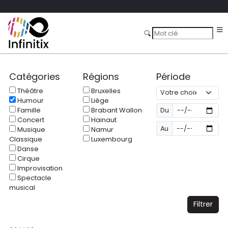
Catégories
Régions
Période
Théâtre
Bruxelles
Humour
Liège
Famille
Brabant Wallon
Du
Concert
Hainaut
Au
Musique
Namur
Classique
Luxembourg
Danse
Cirque
Improvisation
Spectacle
musical
Filtrer