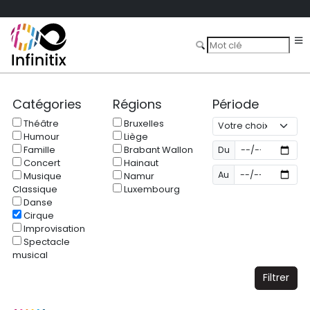
Catégories
Régions
Période
Théâtre
Bruxelles
Humour
Liège
Famille
Brabant Wallon
Du
Concert
Hainaut
Au
Musique
Namur
Classique
Luxembourg
Danse
Cirque
Improvisation
Spectacle
musical
Filtrer