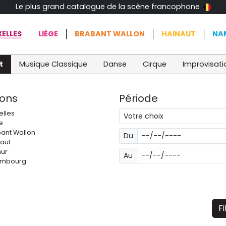
Le plus grand catalogue de la scène francophone
ELLES
LIÈGE
BRABANT WALLON
HAINAUT
NA
t
Musique Classique
Danse
Cirque
Improvisati
ions
Période
elles
e
ant Wallon
Du
aut
ur
Au
embourg
Fi