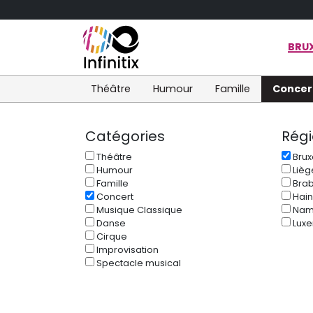
BRUX
Théâtre
Humour
Famille
Concer
Catégories
Rég
Théâtre
Brux
Humour
Lièg
Famille
Brab
Concert
Hain
Musique Classique
Nam
Danse
Lux
Cirque
Improvisation
Spectacle musical