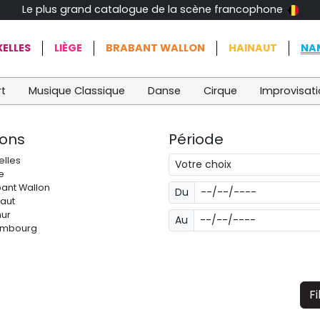
Le plus grand catalogue de la scène francophone
ELLES
LIÈGE
BRABANT WALLON
HAINAUT
NA
t
Musique Classique
Danse
Cirque
Improvisat
ions
Période
elles
e
ant Wallon
Du
aut
ur
Au
embourg
Fi