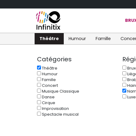
BRUX
Théâtre
Humour
Famille
Concer
Catégories
Rég
Théâtre
Brux
Humour
Lièg
Famille
Brab
Concert
Hain
Musique Classique
Nam
Danse
Lux
Cirque
Improvisation
Spectacle musical