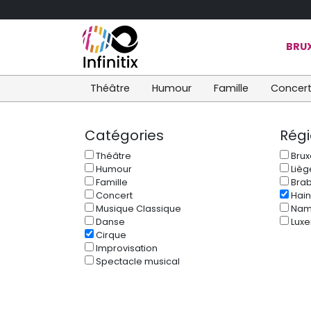
BRUX
Théâtre
Humour
Famille
Concer
Catégories
Rég
Théâtre
Brux
Humour
Lièg
Famille
Brab
Concert
Hain
Musique Classique
Nam
Danse
Lux
Cirque
Improvisation
Spectacle musical