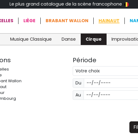
Le plus grand catalogue de la scène francophone
ELLES
LIÈGE
BRABANT WALLON
HAINAUT
NA
t
Musique Classique
Danse
Cirque
Improvisati
ions
Période
elles
e
ant Wallon
Du
aut
ur
Au
embourg
Fi