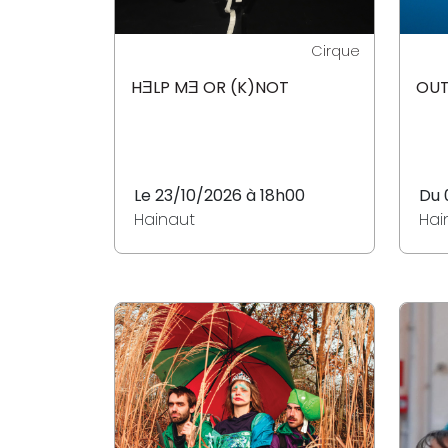
Cirque
HƎLP MƎ OR (K)NOT
OUT
Le 23/10/2026 à 18h00
Du 
Hainaut
Hai