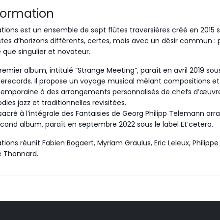
formation
ations est un ensemble de sept flûtes traversières créé en 2015 
istes d’horizons différents, certes, mais avec un désir commun : p
é que singulier et novateur.
remier album, intitulé “Strange Meeting“, paraît en avril 2019 sous
records. Il propose un voyage musical mêlant compositions et
emporaine à des arrangements personnalisés de chefs d’œuvre
dies jazz et traditionnelles revisitées.
acré à l’intégrale des Fantaisies de Georg Philipp Telemann arra
econd album, paraît en septembre 2022 sous le label Et’cetera.
ations réunit Fabien Bogaert, Myriam Graulus, Eric Leleux, Philipp
e Thonnard.