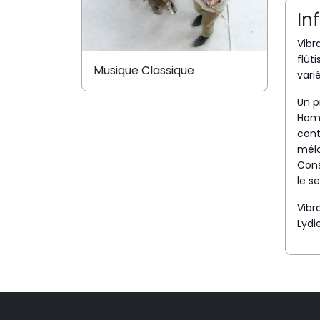
In
Vibr
flût
Musique Classique
vari
Un p
Home
cont
mélo
Cons
le s
Vibr
Lydi