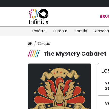
BRUX
Théâtre
Humour
Famille
Concer
Cirque
The Mystery Cabaret
Le
v
2
v