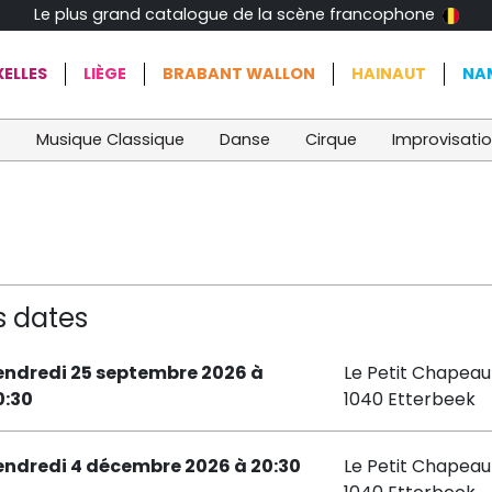
Le plus grand catalogue de la scène francophone
ELLES
LIÈGE
BRABANT WALLON
HAINAUT
NA
t
Musique Classique
Danse
Cirque
Improvisati
s dates
endredi 25 septembre 2026 à
Le Petit Chapea
0:30
1040 Etterbeek
endredi 4 décembre 2026 à 20:30
Le Petit Chapea