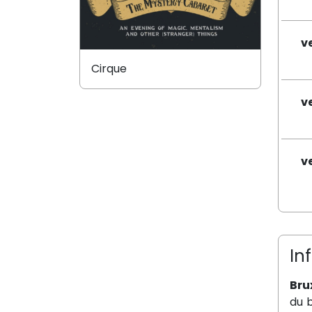
v
Cirque
v
v
In
Brux
du 