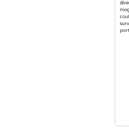
dive
mag
coul
sur
port