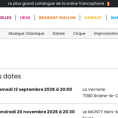
Le plus grand catalogue de la scène francophone
ELLES
LIÈGE
BRABANT WALLON
HAINAUT
NA
t
Musique Classique
Danse
Cirque
Improvisati
s dates
amedi 12 septembre 2026 à 20:00
La Verrerie
7090 Braine-le-
endredi 20 novembre 2026 à 20:30
Le MONTY tiers-li