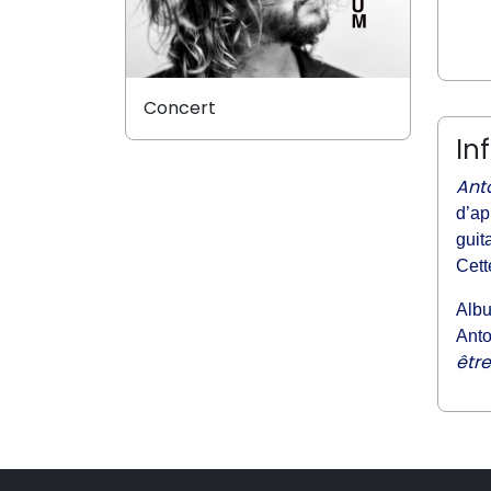
Concert
In
Ant
d’ap
guit
Cett
Albu
Anto
être