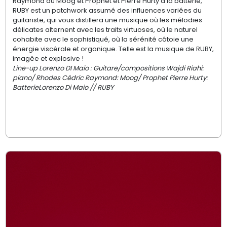
Raymond au Moog et Prophet et Pierre Hurty à la batterie,
RUBY est un patchwork assumé des influences variées du
guitariste, qui vous distillera une musique où les mélodies
délicates alternent avec les traits virtuoses, où le naturel
cohabite avec le sophistiqué, où la sérénité côtoie une
énergie viscérale et organique. Telle est la musique de RUBY,
imagée et explosive !
Line-up Lorenzo DI Maio : Guitare/compositions Wajdi Riahi:
piano/ Rhodes Cédric Raymond: Moog/ Prophet Pierre Hurty:
BatterieLorenzo Di Maio // RUBY