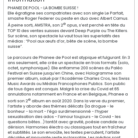
PHANEE DE POOL - LA BOMBE SUISSE !
Elle égratigne ses compatriotes avec son single
Le Parfait
,
smashe Roger Federer ou peste en duo avec Albert Camus.
e
À peine sorti,
AMSTRA,
son 2
opus, s’est perché en tête du
TOP 10 des ventes suisses devant Deep Purple ou The Killers.
Sur scène, son spectacle lui vaut tous les superlatifs des
médias : “
Pool aux œufs d’or
,
bête de scène
,
la bombe
suisse
”.
Le parcours de Phanee de Pool est atypique et fulgurant. En 3
ans seulement, elle crée un spectacle en trois formats (solo,
octet, symphonique). Elle enflamme 200 scènes du Paléo
Festival en Suisse jusqu’en Chine, avec
Hologramme
son
premier album, salué par l’Académie Charles Cros, les Swiss
Music Awards ou Médias Francophones Publics. Son public
de tous âges est conquis. Malgré la crise du Covid et 65
annulations notamment en France et en Belgique, Phanee a
e
sorti son 2
album en août 2020. Dans la verve du premier,
l’artiste y aborde des thèmes délicats (la drogue - le
bonheur - la mort - l’égo surdimensionné - l’hyper
sexualisation des ados - l’amour toujours - le Covid - les
questions bêtes...) tantôt avec gravité, poésie candide ou
dérision. Harmonies électro ou classiques tout en fraîcheur
et subtilités. Le son envoûte, les textes percutent, l’artiste
décalée et innovante reste inclassable. Les médias sont