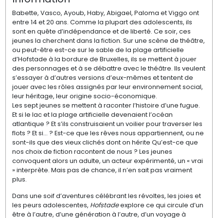
Babette
,
Vasco
, Ayoub,
Haby
,
Abigael
, Paloma et
Viggo
ont
entre 14 et 20 ans. Comme la plupart des adolescents, ils
sont en quête d’indépendance et de liberté. Ce soir, ces
jeunes la cherchent dans la fiction. Sur une scène de théâtre,
ou peut-être est-ce sur le sable de la plage artificielle
d’Hofstade
à la bordure de Bruxelles, ils se mettent à jouer
des personnages et à se débattre avec le théâtre. Ils veulent
s’essayer à d’autres versions d’eux-mêmes et tentent de
jouer avec les rôles assignés par leur environnement social,
leur héritage, leur origine socio-économique.
Les sept jeunes se mettent à raconter l’histoire d’une fugue.
Et si le lac et la plage artificielle devenaient l’océan
atlantique ? Et s’ils construisaient un voilier pour traverser les
flots ? Et si… ? Est-ce que les rêves nous appartiennent, ou ne
sont-ils que des vieux clichés dont on hérite Qu’est-ce que
nos choix de fiction racontent de nous ? Les jeunes
convoquent alors un adulte, un acteur expérimenté, un « vrai
» interprète. Mais pas de chance, il n’en sait pas vraiment
plus.
Dans une soif d’aventures célébrant les révoltes, les joies et
les peurs adolescentes,
Hofstade
explore ce qui circule d’un
être à l’autre, d’une génération à l’autre, d’un voyage à