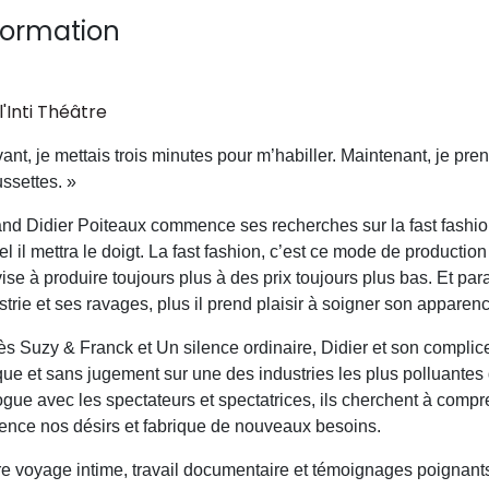
formation
l'Inti Théâtre
ant, je mettais trois minutes pour m’habiller. Maintenant, je pre
ssettes. »
nd Didier Poiteaux commence ses recherches sur la fast fashion
el il mettra le doigt. La fast fashion, c’est ce mode de production 
vise à produire toujours plus à des prix toujours plus bas. Et pa
strie et ses ravages, plus il prend plaisir à soigner son appare
ès Suzy & Franck et Un silence ordinaire, Didier et son complice
que et sans jugement sur une des industries les plus polluantes
ogue avec les spectateurs et spectatrices, ils cherchent à co
uence nos désirs et fabrique de nouveaux besoins.
re voyage intime, travail documentaire et témoignages poignant