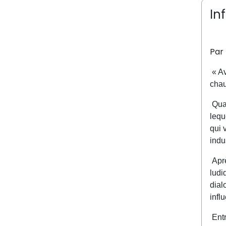
In
Par 
« Av
chau
Qua
lequ
qui 
indu
Apr
ludi
dial
infl
Ent