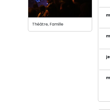
m
Théâtre, Famille
m
j
m