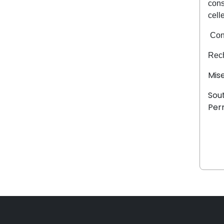
cons
cell
Conc
Rech
Mise
Sout
Perr