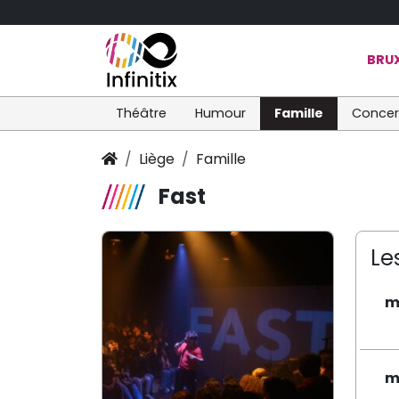
BRUX
Théâtre
Humour
Famille
Concer
Liège
Famille
Fast
Le
m
m