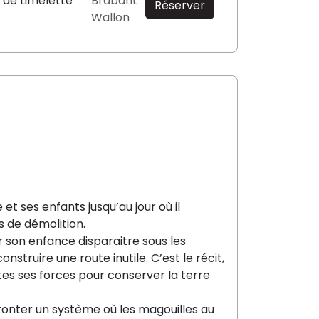
 de Limelette
Brabant
Réserver
Wallon
 et ses enfants jusqu’au jour où il
s de démolition.
r son enfance disparaitre sous les
truire une route inutile. C’est le récit,
tes ses forces pour conserver la terre
ffronter un système où les magouilles au