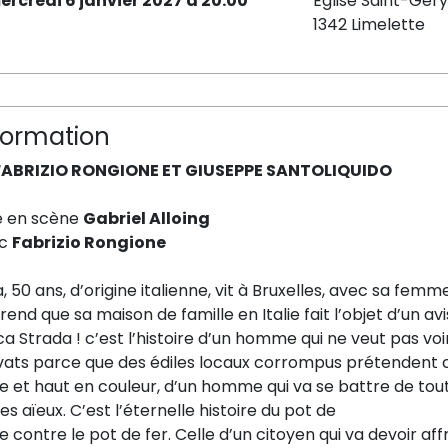
ercredi 6 janvier 2027 à 20:00
Eglise Saint-Géry
1342 Limelette
formation
FABRIZIO RONGIONE ET GIUSEPPE SANTOLIQUIDO
e en scène
Gabriel Alloing
ec
Fabrizio Rongione
, 50 ans, d’origine italienne, vit à Bruxelles, avec sa femme
end que sa maison de famille en Italie fait l’objet d’un avi
a Strada ! c’est l’histoire d’un homme qui ne veut pas voi
ats parce que des édiles locaux corrompus prétendent cons
e et haut en couleur, d’un homme qui va se battre de tou
es aïeux. C’est l’éternelle histoire du pot de
e contre le pot de fer. Celle d’un citoyen qui va devoir a