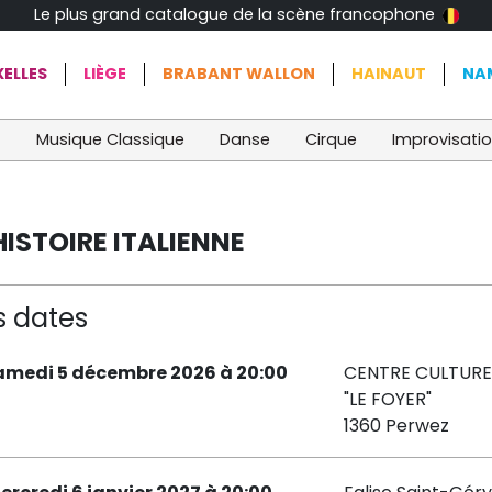
Le plus grand catalogue de la scène francophone
ELLES
LIÈGE
BRABANT WALLON
HAINAUT
NA
t
Musique Classique
Danse
Cirque
Improvisati
ISTOIRE ITALIENNE
s dates
amedi 5 décembre 2026 à 20:00
CENTRE CULTURE
"LE FOYER"
1360 Perwez