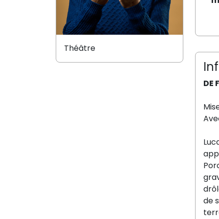
m
Théâtre
In
DE 
Mis
Av
Luca
appr
Porc
grav
drôl
de s
terr