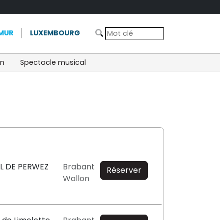
MUR
LUXEMBOURG
on
Spectacle musical
L DE PERWEZ
Brabant
Réserver
Wallon