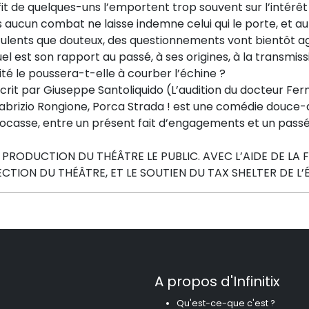
it de quelques-uns l’emportent trop souvent sur l’intérêt
s aucun combat ne laisse indemne celui qui le porte, et 
ulents que douteux, des questionnements vont bientôt agit
el est son rapport au passé, à ses origines, à la transmiss
ité le poussera-t-elle à courber l’échine ?
rit par Giuseppe Santoliquido (L’audition du docteur Fer
abrizio Rongione, Porca Strada ! est une comédie douce-am
ocasse, entre un présent fait d’engagements et un passé te
 PRODUCTION DU THÉÂTRE LE PUBLIC. AVEC L’AIDE DE LA
ECTION DU THÉÂTRE, ET LE SOUTIEN DU TAX SHELTER DE L’
A propos d'Infinitix
Qu'est-ce-que c'est ?