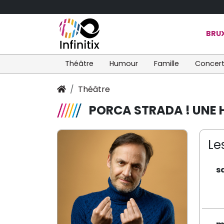
BRUX
Théâtre
Humour
Famille
Concer
Théâtre
PORCA STRADA ! UNE H
Le
s