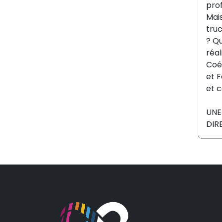
prof
Mai
truc
? Qu
réal
Coéc
et F
et c
UNE
DIR