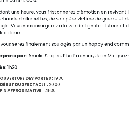
a fin du 19° siècle.
ant une heure, vous frissonnerez d’émotion en revivant la
chande d’allumettes, de son père victime de guerre et d
gle. Vous vous insurgerez à la vue de l’ignoble tuteur e
lcoolique.
s vous serez finalement soulagés par un happy end comme 
erprété par:
Amélie Segers, Elsa Erroyaux, Juan Marquez 
ée
: 1h20
OUVERTURE DES PORTES :
19:30
DÉBUT DU SPECTACLE :
20:00
FIN APPROXIMATIVE
: 21H30