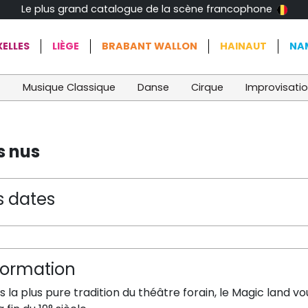
Le plus grand catalogue de la scène francophone
ELLES
LIÈGE
BRABANT WALLON
HAINAUT
NA
t
Musique Classique
Danse
Cirque
Improvisati
s nus
s dates
formation
 la plus pure tradition du théâtre
forain
, le Magic land v