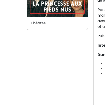
de l
Pend
mar
aveu
Théâtre
et a
Pui
Int
Dur