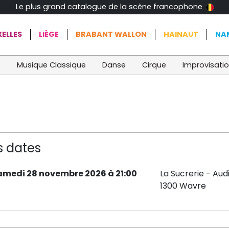
Le plus grand catalogue de la scène francophone
ELLES
LIÈGE
BRABANT WALLON
HAINAUT
NA
t
Musique Classique
Danse
Cirque
Improvisati
s dates
amedi 28 novembre 2026 à 21:00
La Sucrerie - Aud
1300 Wavre