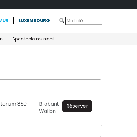
MUR
LUXEMBOURG
on
Spectacle musical
itorium 850
Brabant
Réserver
Wallon