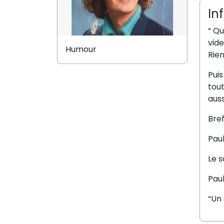
In
“ Qu
vide
Humour
Rien
Puis
tout
auss
Bref
Paul
Le 
Paul
“Un