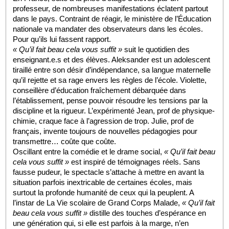
professeur, de nombreuses manifestations éclatent partout 
dans le pays. Contraint de réagir, le ministère de l’Éducation 
nationale va mandater des observateurs dans les écoles. 
Pour qu’ils lui fassent rapport.
« Qu’il fait beau cela vous suffit »
 suit le quotidien des 
enseignant.e.s et des élèves. Aleksander est un adolescent 
tiraillé entre son désir d’indépendance, sa langue maternelle 
qu’il rejette et sa rage envers les règles de l’école. Violette, 
conseillère d’éducation fraîchement débarquée dans 
l’établissement, pense pouvoir résoudre les tensions par la 
discipline et la rigueur. L’expérimenté Jean, prof de physique-
chimie, craque face à l’agression de trop. Julie, prof de 
français, invente toujours de nouvelles pédagogies pour 
transmettre… coûte que coûte.
Oscillant entre la comédie et le drame social, 
« Qu’il fait beau 
cela vous suffit »
 est inspiré de témoignages réels. Sans 
fausse pudeur, le spectacle s’attache à mettre en avant la 
situation parfois inextricable de certaines écoles, mais 
surtout la profonde humanité de ceux qui la peuplent. A 
l’instar de La Vie scolaire de Grand Corps Malade, 
« Qu’il fait 
beau cela vous suffit »
 distille des touches d’espérance en 
une génération qui, si elle est parfois à la marge, n’en 