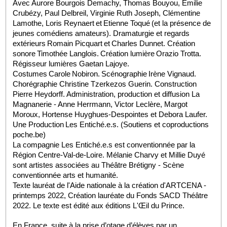
Avec Aurore Bourgois Demachy, Thomas Bouyou, Emilie 
Crubézy, Paul Delbreil, Virginie Ruth Joseph, Clémentine 
Lamothe, Loris Reynaert et Etienne Toqué (et la présence de 
jeunes comédiens amateurs). Dramaturgie et regards 
extérieurs Romain Picquart et Charles Dunnet. Création 
sonore Timothée Langlois. Création lumière Orazio Trotta. 
Régisseur lumières Gaetan Lajoye. 
Costumes Carole Nobiron. Scénographie Irène Vignaud. 
Chorégraphie Christine Tzerkezos Guerin. Construction 
Pierre Heydorff. Administration, production et diffusion La 
Magnanerie - Anne Herrmann, Victor Leclère, Margot 
Moroux, Hortense Huyghues-Despointes et Debora Laufer.
Une Production Les Entiché.e.s. (Soutiens et coproductions 
poche.be)
La compagnie Les Entiché.e.s est conventionnée par la 
Région Centre-Val-de-Loire. Mélanie Charvy et Millie Duyé 
sont artistes associées au Théâtre Brétigny - Scène 
conventionnée arts et humanité.
Texte lauréat de l'Aide nationale à la création d'ARTCENA - 
printemps 2022, Création lauréate du Fonds SACD Théâtre 
2022. Le texte est édité aux éditions L'Œil du Prince.
En France, suite à la prise d’otage d’élèves par un 