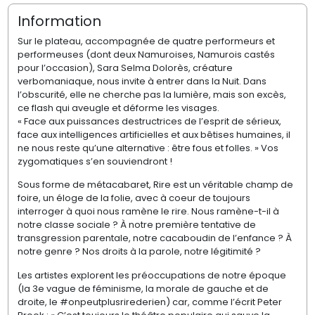
Information
Sur le plateau, accompagnée de quatre performeurs et
performeuses (dont deux Namuroises, Namurois
castés
pour l’occasion), Sara Selma Dolorès, créature
verbomaniaque
, nous invite à entrer dans la Nuit. Dans
l’obscurité, elle ne cherche pas la lumière, mais son excès,
ce flash qui aveugle et déforme les visages.
« Face aux puissances destructrices de l’esprit de sérieux,
face aux intelligences artificielles et aux bêtises humaines, il
ne nous reste qu’une alternative : être fous et folles. » Vos
zygomatiques s’en souviendront !
Sous forme de
métacabaret
, Rire est un véritable champ de
foire, un éloge de la folie, avec à coeur de toujours
interroger à quoi nous ramène le rire. Nous ramène-t-il à
notre classe sociale ? À notre première tentative de
transgression parentale, notre
cacaboudin
de l’enfance ? À
notre genre ? Nos droits à la parole, notre légitimité ?
Les artistes explorent les préoccupations de notre époque
(la 3e vague de féminisme, la morale de gauche et de
droite, le #
onpeutplusrirederien
) car, comme l’écrit Peter