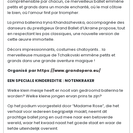
compréhensible par chacun, ce merveilleux ballet emmène
petits et grands dans un monde enchanté, où le mal côtoie
le bien, où l’amour finit par triompher.
La prima ballerina Iryna Khandazhevska, accompagnée des
danseurs du prestigieux Grand Ballet d’Ukraine propose, tout
en respectant les pas classiques, une nouvelle version de
cette œuvre immortelle.
Décors impressionnants, costumes chatoyants… la
merveilleuse musique de Tchaïkovski emmène petits et
grands dans une grande aventure magique !
Organisé par
https://www.grandopera.eu/
EEN SPECIALE KINDEREDITIE : NOTENKRAKER
Welke klein meisje heeft er nooit van gedroomd ballerina te
worden? Welke kleine jongen ervan prins te zijn?
Op het podium voorgesteld door “Madame Rose”, die het
verhaal voor iedereen begrijpelijk maakt, neemt dit
prachtige ballet jong en oud mee naar een betoverde
wereld, waar het kwaad naast het goede staat en waar de
liefde uiteindelijk overwint.