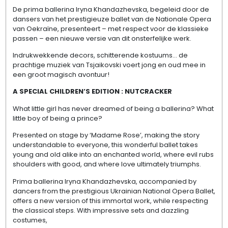
De prima ballerina Iryna Khandazhevska, begeleid door de
dansers van het prestigieuze ballet van de Nationale Opera
van Oekraïne, presenteert – met respect voor de klassieke
passen – een nieuwe versie van dit onsterfelijke werk.
Indrukwekkende decors, schitterende kostuums… de
prachtige muziek van Tsjaikovski voert jong en oud mee in
een groot magisch avontuur!
A SPECIAL CHILDREN’S EDITION : NUTCRACKER
What little girl has never dreamed of being a ballerina? What
little boy of being a prince?
Presented on stage by ‘Madame Rose’, making the story
understandable to everyone, this wonderful ballet takes
young and old alike into an enchanted world, where evil rubs
shoulders with good, and where love ultimately triumphs.
Prima ballerina Iryna Khandazhevska, accompanied by
dancers from the prestigious Ukrainian National Opera Ballet,
offers a new version of this immortal work, while respecting
the classical steps. With impressive sets and dazzling
costumes,