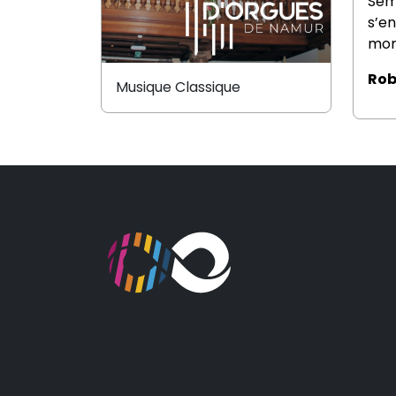
Sém
s’e
mom
Rob
Musique Classique