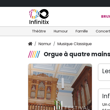
BRUX
Théâtre
Humour
Famille
Concer
Namur
Musique Classique
Orgue à quatre main
Le
In
Un 