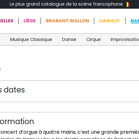
Le plus grand catalogue de la scène francophone
ELLES
LIÈGE
BRABANT WALLON
HAINAUT
NA
t
Musique Classique
Danse
Cirque
Improvisati
s
s dates
formation
concert d’orgue à quatre mains, c’est une grande premièr