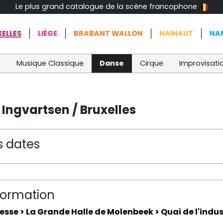
Le plus grand catalogue de la scène francophone
ELLES
LIÈGE
BRABANT WALLON
HAINAUT
NA
t
Musique Classique
Danse
Cirque
Improvisati
Ingvartsen / Bruxelles
s dates
formation
esse > La Grande Halle de Molenbeek > Quai de l'indust