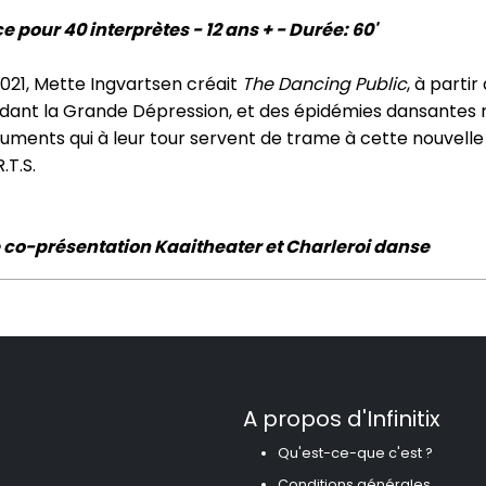
e pour 40 interprètes - 12 ans + - Durée: 60'
021, Mette Ingvartsen créait
The Dancing Public
, à parti
dant la Grande Dépression, et des épidémies dansantes r
ments qui à leur tour servent de trame à cette nouvelle 
R.T.S.
 co-présentation Kaaitheater et Charleroi danse
A propos d'Infinitix
Qu'est-ce-que c'est ?
Conditions générales