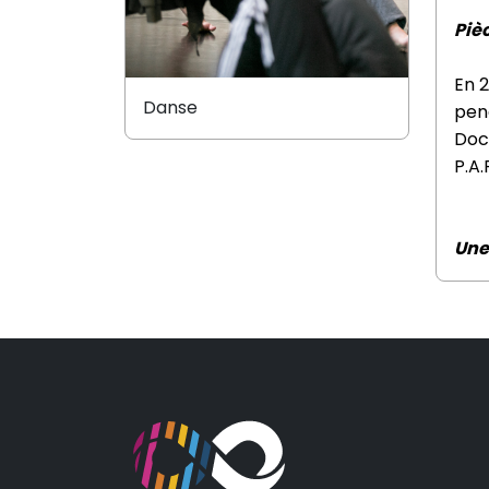
Pièc
En 2
Danse
pen
Docu
P.A.
Une