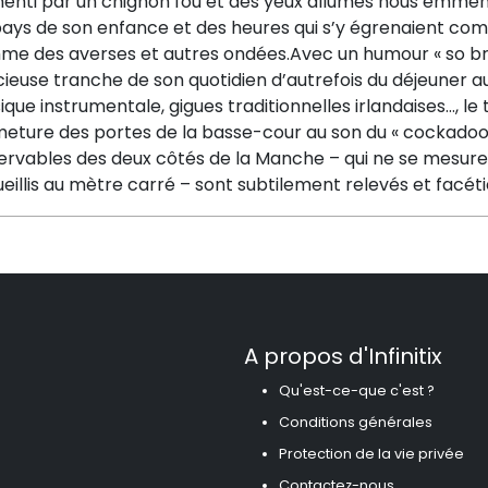
enti par un chignon fou et des yeux allumés nous emmène
pays de son enfance et des heures qui s’y égrenaient co
me des averses et autres ondées.Avec un humour « so brit
cieuse tranche de son quotidien d’autrefois du déjeuner 
que instrumentale, gigues traditionnelles irlandaises…, le
meture des portes de la basse-cour au son du « cockadood
ervables des deux côtés de la Manche – qui ne se mesuren
eillis au mètre carré – sont subtilement relevés et facé
A propos d'Infinitix
Qu'est-ce-que c'est ?
Conditions générales
Protection de la vie privée
Contactez-nous