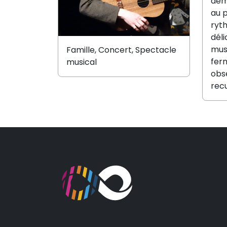
dém
au 
ryth
déli
musi
Famille, Concert, Spectacle
fer
musical
obs
recu