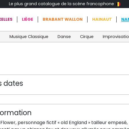
Le plus grand catalogue de la scène francophone
ELLES
LIÈGE
BRABANT WALLON
HAINAUT
NA
t
Musique Classique
Danse
Cirque
Improvisati
s dates
formation
Flower, personnage fictif « old England » tailleur empesé,