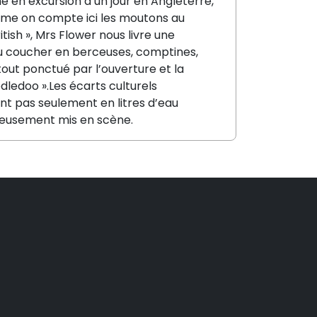
 en excursion d’un jour en Angleterre,
mme on compte ici les moutons au
ish », Mrs Flower nous livre une
au coucher en berceuses, comptines,
 tout ponctué par l’ouverture et la
ledoo ».Les écarts culturels
t pas seulement en litres d’eau
tieusement mis en scène.