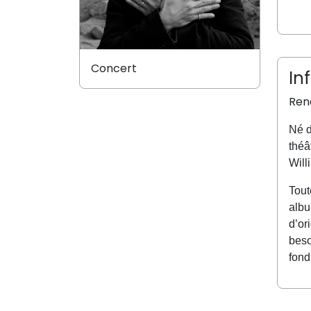
Concert
In
Ren
Né d
théâ
Will
Tout
albu
d’or
beso
fond