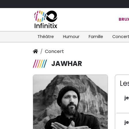
BRUX
Théâtre
Humour
Famille
Concer
Concert
JAWHAR
Le
j
j