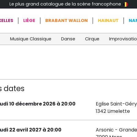
Le plus grand catalogue de la scène francophone
ELLES
LIÈGE
BRABANT WALLON
HAINAUT
NA
t
Musique Classique
Danse
Cirque
Improvisati
s dates
eudi 10 décembre 2026 à 20:00
Eglise Saint-Géry
1342 Limelette
eudi 22 avril 2027 à 20:00
Arsonic - Grande