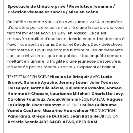
Spectacle de théâtre privé / Révélation féminine /
Création visuelle et sonore / Mise en scène
Du théâtre comme vous n’en avez jamais vu ! À la manière
d’une série policière, ce thriller tiré d’une histoire vraie, vous
fera frémir et réfléchir. En 2019, en Alaska, Cece est
retrouvée abattue d’une balle dans la nuque. Les derniers à
l’avoir vue sont ses amis Denali et Keyden. Deux détectives
vont mettre au jour une sordide histoire où les adolescents
sont autant victimes que coupables ! Une enquête sombre
mettant en lumière la fragilité d’une jeunesse désœuvrée,
influencée par les réseaux sociaux. Captivant et brillant.
TEXTE ET MISE EN SCÈNE
Nicolas Le Bricquir
AVEC
Lucie
Brunet
,
Salomé Ayache
,
Jeremy Lewin
,
Julie Tedesco
,
Lou Guyot,
Nathalie Bécue
,
Guillaume Ravoire
,
Ahmed
Hammadi-Chassin
,
Laurianne Mitchell
,
Charlotte Levy
,
Caroline Fouilloux
,
Anouk Villemin
RÉGIE PLATEAU
Hugues
Le Bricquir
,
Oscar Montaz
MUSIQUE
Louise Guillaume
,
Yamée Couture
,
Mazarine Haarscheer
PRODUCTION
Panorama
,
Grégoire Duthoit
,
Jean Bataille
DIFFUSION
Artistic Scenic
AIDE SACD
,
AF&C
,
SPEDIDAM