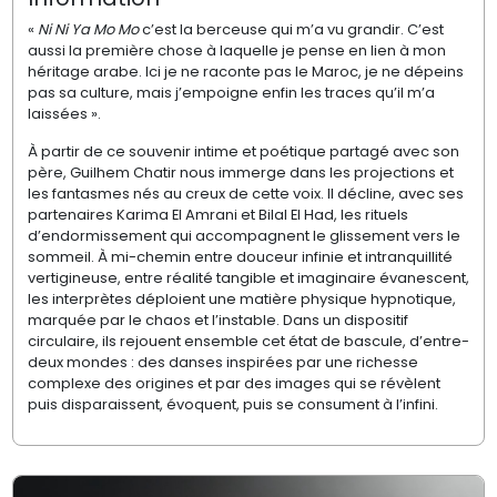
«
Ni Ni Ya Mo Mo
c’est la berceuse qui m’a vu grandir. C’est
aussi la première chose à laquelle je pense en lien à mon
héritage arabe. Ici je ne raconte pas le Maroc, je ne dépeins
pas sa culture, mais j’empoigne enfin les traces qu’il m’a
laissées ».
À partir de ce souvenir intime et poétique partagé avec son
père, Guilhem Chatir nous immerge dans les projections et
les fantasmes nés au creux de cette voix. Il décline, avec ses
partenaires Karima El Amrani et Bilal El Had, les rituels
d’endormissement qui accompagnent le glissement vers le
sommeil. À mi-chemin entre douceur infinie et intranquillité
vertigineuse, entre réalité tangible et imaginaire évanescent,
les interprètes déploient une matière physique hypnotique,
marquée par le chaos et l’instable. Dans un dispositif
circulaire, ils rejouent ensemble cet état de bascule, d’entre-
deux mondes : des danses inspirées par une richesse
complexe des origines et par des images qui se révèlent
puis disparaissent, évoquent, puis se consument à l’infini.