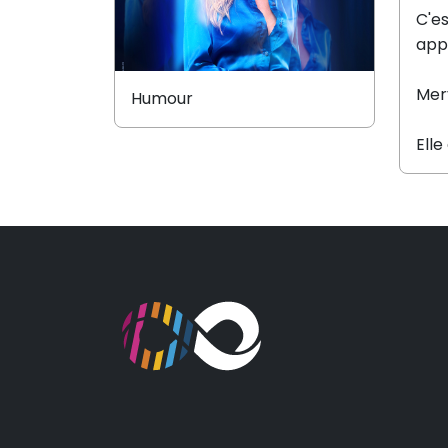
C'e
app
Mery
Humour
Elle