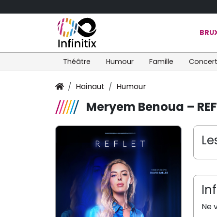
BRUX
Théâtre
Humour
Famille
Concer
Hainaut
Humour
Meryem Benoua – REF
Le
In
Ne v