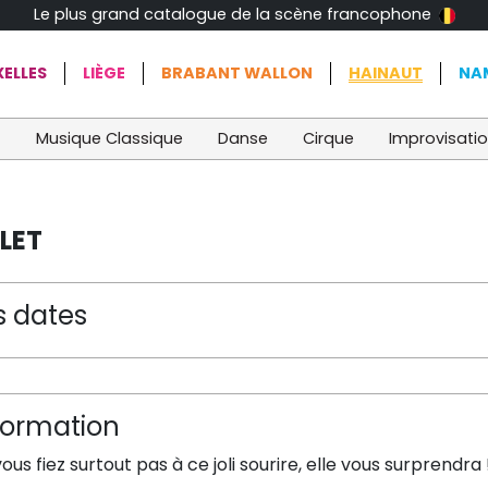
Le plus grand catalogue de la scène francophone
ELLES
LIÈGE
BRABANT WALLON
HAINAUT
NA
t
Musique Classique
Danse
Cirque
Improvisati
LET
s dates
formation
ous fiez surtout pas à ce joli sourire, elle vous surprendra 