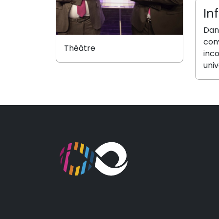
In
Dans
con
Théâtre
inc
uni