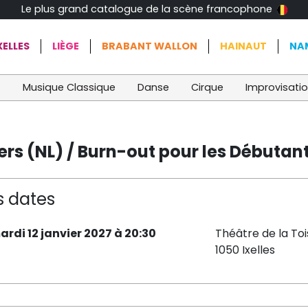
Le plus grand catalogue de la scène francophone
ELLES
LIÈGE
BRABANT WALLON
HAINAUT
NA
t
Musique Classique
Danse
Cirque
Improvisati
rs (NL) / Burn-out pour les Débutant
s dates
ardi 12 janvier 2027 à 20:30
Théâtre de la Toi
1050 Ixelles