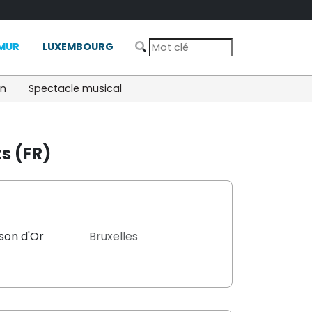
MUR
LUXEMBOURG
on
Spectacle musical
s (FR)
son d'Or
Bruxelles