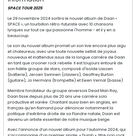
SPACE TOUR 2025
Le 29 novembre 2024 sortira le nouvel album de Daan «
SPACE », un tourbillon rétro-futuriste avec 10 chansons
lyriques sur tout ce qui passionne l'homme - et il y en a
beaucoup.
Le son du nouvel album promet un son live encore plus aigu
et chaleureux, avec une toute nouvelle setlist de joyaux
nouveaux et inattendus issus de la longue carrière de Daan
en tant que crooner rock rebelle. Il est toujours entouré de
son fidèle groupe de stars, composé d'Isolde Lasoen
(batterie), Jeroen Swinnen (claviers), Geoffrey Burton
(guitare), Jo Hermans (trompette) et Ewen Vernal (basse).
Membre fondateur du groupe anversois Dead Man Ray,
Daan tisse depuis plus de 20 ans une carrière solo
productive et variée. Chantant aussi bien en anglais, en
français qu’en flamand pour dénoncer notamment la
politique d’extrême droite de sa Flandre natale, Daan est
devenu un artiste essentiel de notre musique belge.
Avec l’annonce d’un nouvel album pour l’automne 2024, qui
s’accompagne d’un premier single, « Dumb », titre pop rock