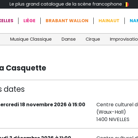
Le plus grand catalogue de la scène francophone
ELLES
LIÈGE
BRABANT WALLON
HAINAUT
NA
t
Musique Classique
Danse
Cirque
Improvisati
la Casquette
s dates
ercredi 18 novembre 2026 à 15:00
Centre culturel d
(Waux-Hall)
1400 NIVELLES