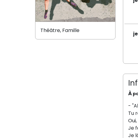
j
Théâtre, Famille
j
In
À
pa
- "A
Tu r
Oui,
Je f
Je l