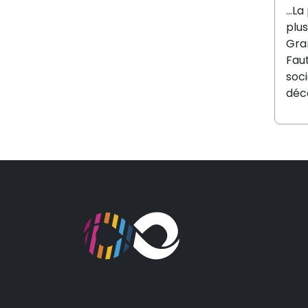
...L
plus
Gran
Faut
soc
déca