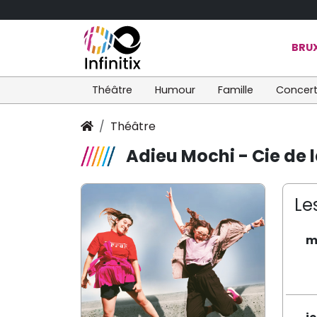
BRUX
Théâtre
Humour
Famille
Concer
Théâtre
Adieu Mochi - Cie de 
Le
m