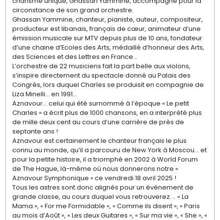
charisme unique, Ghassan Yammine, accompagné pour la
circonstance de son grand orchestre.
Ghassan Yammine, chanteur, pianiste, auteur, compositeur,
producteur est libanais, français de cœur, animateur d’une
émission musicale sur MTV depuis plus de 10 ans, fondateur
d’une chaine d’Ecoles des Arts, médaillé d’honneur des Arts,
des Sciences et des Lettres en France…
L’orchestre de 22 musiciens fait la part belle aux violons,
s’inspire directement du spectacle donné au Palais des
Congrès, lors duquel Charles se produisit en compagnie de
Liza Minelli… en 1991…
Aznavour… celui qui été surnommé à l’époque « Le petit
Charles » a écrit plus de 1000 chansons, en a interprété plus
de mille deux cent au cours d’une carrière de près de
septante ans !
Aznavour est certainement le chanteur français le plus
connu au monde, qu’il a parcouru de New York à Moscou… et
pour la petite histoire, il a triomphé en 2002 à World Forum
de The Hague, là-même où nous donnerons notre «
Aznavour Symphonique » ce vendredi 18 avril 2025 !
Tous les astres sont donc alignés pour un événement de
grande classe, au cours duquel vous retrouverez. .. « La
Mama », « For me Formidable », « Comme ils disent », « Paris
au mois d’Août », « Les deux Guitares », « Sur ma vie », « She », «