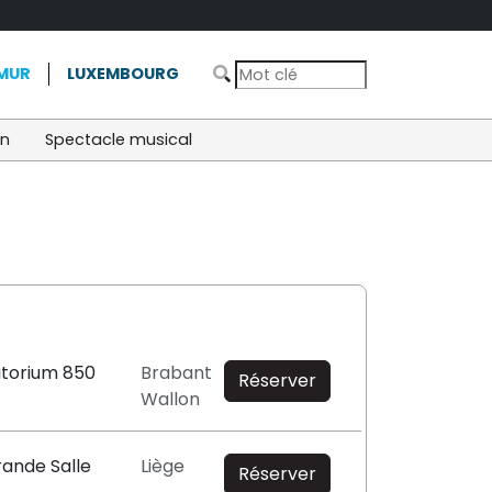
MUR
LUXEMBOURG
on
Spectacle musical
itorium 850
Brabant
Réserver
Wallon
rande Salle
Liège
Réserver