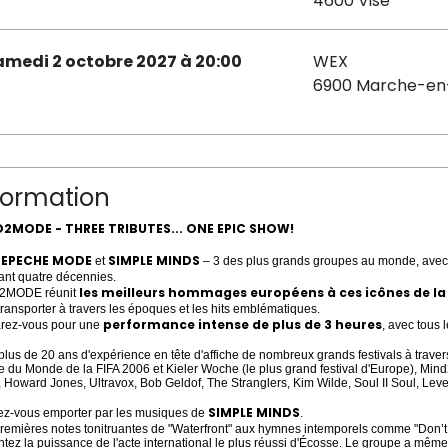
4600 Visé
amedi 2 octobre 2027 à 20:00
WEX
6900 Marche-e
formation
2MODE - THREE TRIBUTES... ONE EPIC SHOW!
EPECHE MODE
SIMPLE MINDS
et
– 3 des plus grands groupes au monde, avec 
ant quatre décennies.
les meilleurs hommages européens à ces icônes de l
2MODE réunit
transporter à travers les époques et les hits emblématiques.
performance intense de plus de 3 heures
rez-vous pour une
, avec tous 
lus de 20 ans d'expérience en tête d'affiche de nombreux grands festivals à travers 
 du Monde de la FIFA 2006 et Kieler Woche (le plus grand festival d'Europe), Min
 Howard Jones, Ultravox, Bob Geldof, The Stranglers, Kim Wilde, Soul II Soul, Level
SIMPLE MINDS
ez-vous emporter par les musiques de
.
remières notes tonitruantes de "Waterfront" aux hymnes intemporels comme "Don’t Yo
ntez la puissance de l'acte international le plus réussi d'Écosse. Le groupe a mêm