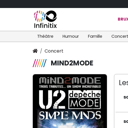
BRUX
Théâtre
Humour
Famille
Concer
Concert
MIND2MODE
Le
s
s