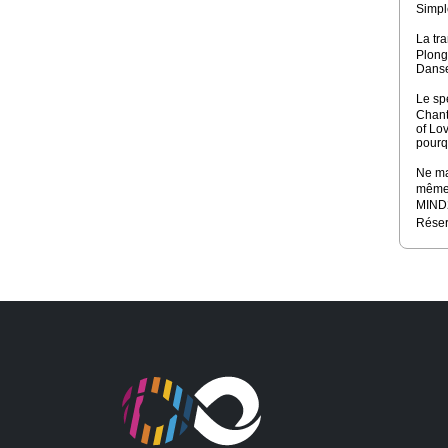
Simpl
La tra
Plong
Danse
Le sp
Chant
of Lo
pourq
Ne ma
même 
MIND2
Réser