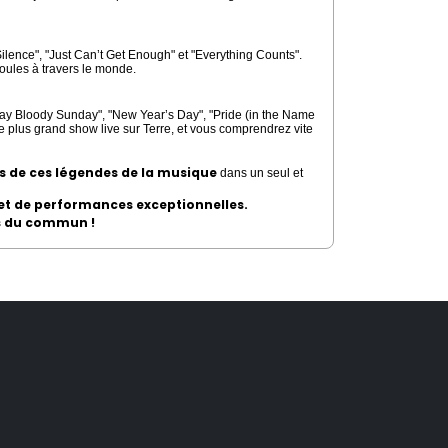
lence", "Just Can’t Get Enough" et "Everything Counts".
foules à travers le monde.
ay Bloody Sunday", "New Year’s Day", "Pride (in the Name
le plus grand show live sur Terre, et vous comprendrez vite
s de ces légendes de la musique
dans un seul et
 et de performances exceptionnelles.
s du commun !