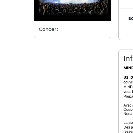
s
Concert
In
MIND
U2
D
,
couvr
MIND
vous 
Prépa
Avec p
Coupe
Nena,
Laiss
Des p
resse