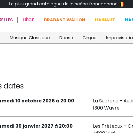
Le plus grand catalogue de la scène francophone
ELLES
LIÈGE
BRABANT WALLON
HAINAUT
NA
t
Musique Classique
Danse
Cirque
Improvisati
s dates
amedi 10 octobre 2026 à 20:00
La Sucrerie - Aud
1300 Wavre
amedi 30 janvier 2027 à 20:00
Les Tréteaux - G