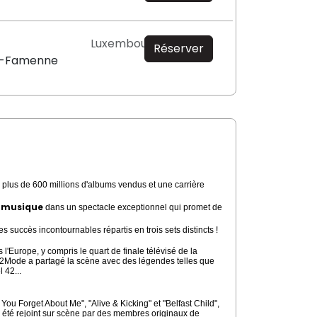
Luxembourg
Réserver
n-Famenne
plus de 600 millions d'albums vendus et une carrière
a musique
dans un spectacle exceptionnel qui promet de
les succès incontournables répartis en trois sets distincts !
l'Europe, y compris le quart de finale télévisé de la
d2Mode a partagé la scène avec des légendes telles que
 42...
u Forget About Me", "Alive & Kicking" et "Belfast Child",
e été rejoint sur scène par des membres originaux de