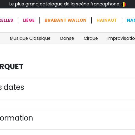
Le plus grand catalogue de la scène francophone
ELLES
LIÈGE
BRABANT WALLON
HAINAUT
NA
t
Musique Classique
Danse
Cirque
Improvisati
ARQUET
s dates
formation