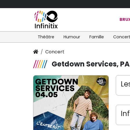
BRUX
Théâtre
Humour
Famille
Concer
Concert
Getdown Services, P
Le
In