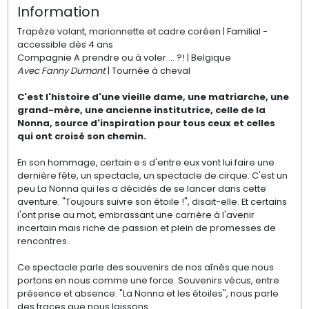
Information
Trapèze volant, marionnette et cadre coréen | Familial -
accessible dès 4 ans
Compagnie A prendre ou à voler ... ?! | Belgique
Avec Fanny Dumont
| Tournée à cheval
​​C'est l'histoire d'une vieille dame, une matriarche, une
grand-mère, une ancienne institutrice, celle de la
Nonna, source d'inspiration pour tous ceux et celles
qui ont croisé son chemin.
​En son hommage, certain·e·s d'entre eux vont lui faire une
dernière fête, un spectacle, un spectacle de cirque. C'est un
peu La Nonna qui les a décidés de se lancer dans cette
aventure. "Toujours suivre son étoile !", disait-elle. Et certains
l'ont prise au mot, embrassant une carrière à l'avenir
incertain mais riche de passion et plein de promesses de
rencontres.
Ce spectacle parle des souvenirs de nos aînés que nous
portons en nous comme une force. Souvenirs vécus, entre
présence et absence. "La Nonna et les étoiles", nous parle
des traces que nous laissons.