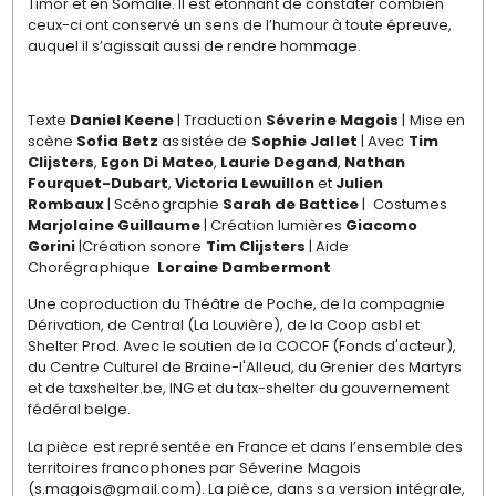
Timor et en Somalie. Il est étonnant de constater combien
ceux-ci ont conservé un sens de l’humour à toute épreuve,
auquel il s’agissait aussi de rendre hommage.
Texte
Daniel Keene
|
Traduction
Séverine Magois
|
Mise en
scène
Sofia Betz
assistée de
Sophie Jallet
| Avec
Tim
Clijsters
,
Egon Di Mateo
,
Laurie Degand
,
Nathan
Fourquet-Dubart
,
Victoria Lewuillon
et
Julien
Rombaux
| Scénographie
Sarah de Battice
|
Costumes
Marjolaine Guillaume
| Création lumières
Giacomo
Gorini
|
Création sonore
Tim Clijsters
|
Aide
Chorégraphique
Loraine Dambermont
Une coproduction du Théâtre de Poche, de la compagnie
Dérivation, de Central (La Louvière), de la Coop asbl et
Shelter Prod. Avec le soutien de la COCOF (Fonds d'acteur),
du Centre Culturel de Braine-l'Alleud, du Grenier des Martyrs
et de taxshelter.be, ING et du tax-shelter du gouvernement
fédéral belge.
La pièce est représentée en France et dans l’ensemble des
territoires francophones par Séverine Magois
(
s.magois@gmail.com
). La pièce, dans sa version intégrale,