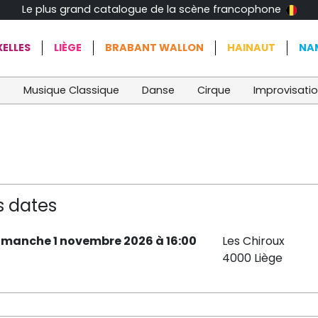
Le plus grand catalogue de la scène francophone
ELLES
LIÈGE
BRABANT WALLON
HAINAUT
NA
t
Musique Classique
Danse
Cirque
Improvisati
s dates
imanche 1 novembre 2026 à 16:00
Les Chiroux
4000 Liège