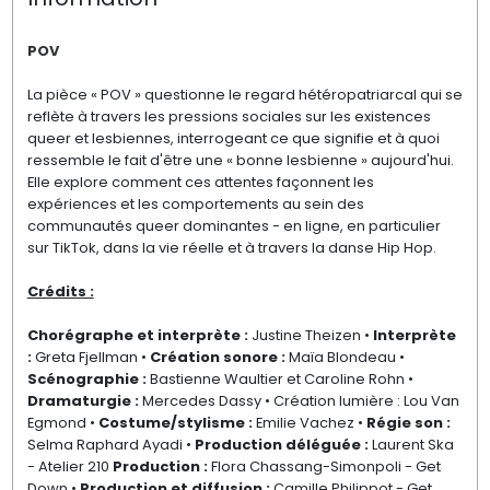
POV
La pièce « POV » questionne le regard hétéropatriarcal qui se
reflète à travers les pressions sociales sur les existences
queer et lesbiennes, interrogeant ce que signifie et à quoi
ressemble le fait d'être une « bonne lesbienne » aujourd'hui.
Elle explore comment ces attentes façonnent les
expériences et les comportements au sein des
communautés queer dominantes - en ligne, en particulier
sur TikTok, dans la vie réelle et à travers la danse Hip Hop.
Crédits :
Chorégraphe et interprète :
Justine Theizen •
Interprète
:
Greta Fjellman •
Création sonore :
Maïa Blondeau •
Scénographie :
Bastienne Waultier et Caroline Rohn •
Dramaturgie :
Mercedes Dassy • Création lumière : Lou Van
Egmond •
Costume/stylisme :
Emilie Vachez •
Régie son :
Selma Raphard Ayadi •
Production déléguée :
Laurent Ska
- Atelier 210
Production :
Flora Chassang-Simonpoli - Get
Down •
Production et diffusion :
Camille Philippot - Get