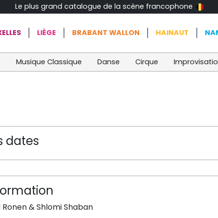
Le plus grand catalogue de la scène francophone
ELLES
LIÈGE
BRABANT WALLON
HAINAUT
NA
t
Musique Classique
Danse
Cirque
Improvisati
s dates
formation
l Ronen & Shlomi Shaban