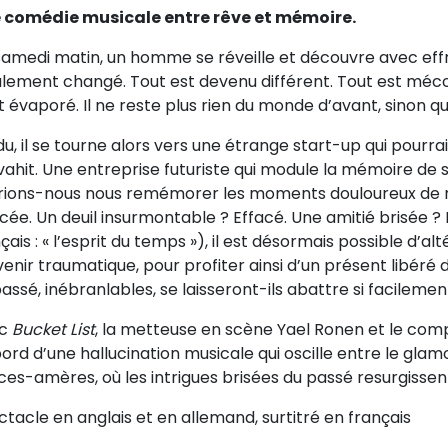
 comédie musicale entre rêve et mémoire.
samedi matin, un homme se réveille et découvre avec effr
lement changé. Tout est devenu différent. Tout est mécon
t évaporé. Il ne reste plus rien du monde d’avant, sinon q
u, il se tourne alors vers une étrange start-up qui pourrai
vahit. Une entreprise futuriste qui module la mémoire de s
rions-nous nous remémorer les moments douloureux de n
cée. Un deuil insurmontable ? Effacé. Une amitié brisée ?
çais : « l’esprit du temps »), il est désormais possible d’a
enir traumatique, pour profiter ainsi d’un présent libéré
assé, inébranlables, se laisseront-ils abattre si facilemen
ec
Bucket List
, la metteuse en scène Yael Ronen et le co
ord d’une hallucination musicale qui oscille entre le gla
ces-amères, où les intrigues brisées du passé resurgisse
tacle en anglais et en allemand, surtitré en français