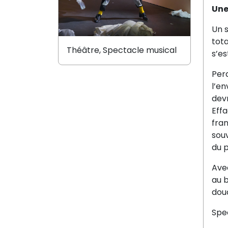
Une
Un 
tota
Théâtre, Spectacle musical
s’es
Perd
l’en
dev
Effa
fran
souv
du p
Av
au b
dou
Spec