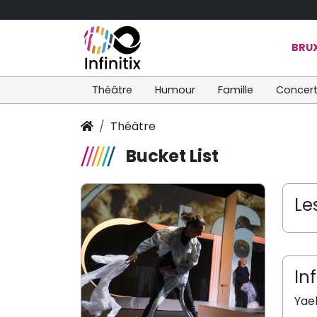
BRUX
Théâtre
Humour
Famille
Concer
Théâtre
Bucket List
Le
In
Yae