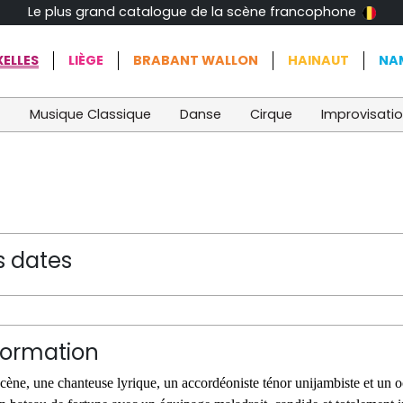
Le plus grand catalogue de la scène francophone
ELLES
LIÈGE
BRABANT WALLON
HAINAUT
NA
t
Musique Classique
Danse
Cirque
Improvisati
s dates
formation
scène, une chanteuse lyrique, un accordéoniste ténor unijambiste et u