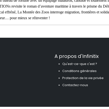
n bateau de fortune avec un équipage maladroit, candide et totalement i
TIONs revisite le roman d’aventure maritime à travers le prisme du Dél
al effréné, La Montée des Zoos interroge migration, frontières et solid
eur… pour mieux se réinventer !
A propos d'Infinitix
Qu'est-ce-que c'est ?
Conditions générales
Protection de la vie privée
Contactez-nous