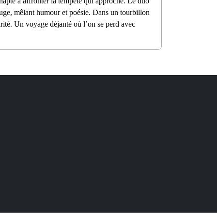
napte à affronter la tempête qui approche. Le duo
uge, mêlant humour et poésie. Dans un tourbillon
arité. Un voyage déjanté où l’on se perd avec