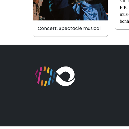
sur u
FrIC
music
bonh
Concert, Spectacle musical