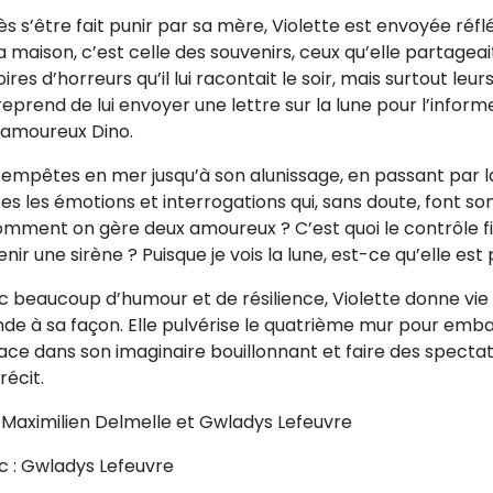
s s’être fait punir par sa mère, Violette est envoyée réflé
a maison, c’est celle des souvenirs, ceux qu’elle partageai
oires d’horreurs qu’il lui racontait le soir, mais surtout leu
reprend de lui envoyer une lettre sur la lune pour l’inf
 amoureux Dino.
empêtes en mer jusqu’à son alunissage, en passant par la 
es les émotions et interrogations qui, sans doute, font s
omment on gère deux amoureux ? C’est quoi le contrôle fi
nir une sirène ? Puisque je vois la lune, est-ce qu’elle est
 beaucoup d’humour et de résilience, Violette donne vie a
de à sa façon. Elle pulvérise le quatrième mur pour emba
ce dans son imaginaire bouillonnant et faire des spectat
récit.
 Maximilien Delmelle et Gwladys Lefeuvre
c : Gwladys Lefeuvre