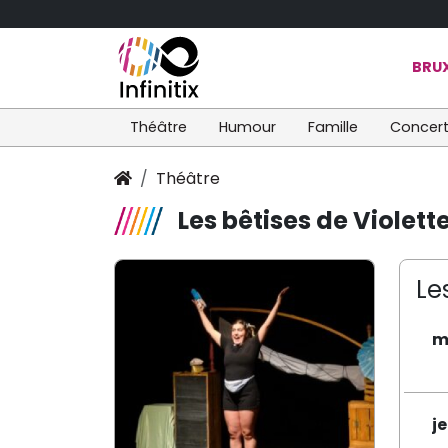
BRUX
Théâtre
Humour
Famille
Concer
Théâtre
Les bêtises de Violett
Le
m
j