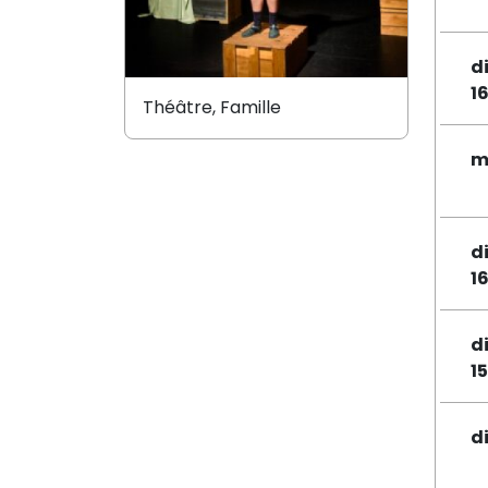
d
1
Théâtre, Famille
m
d
1
d
1
d