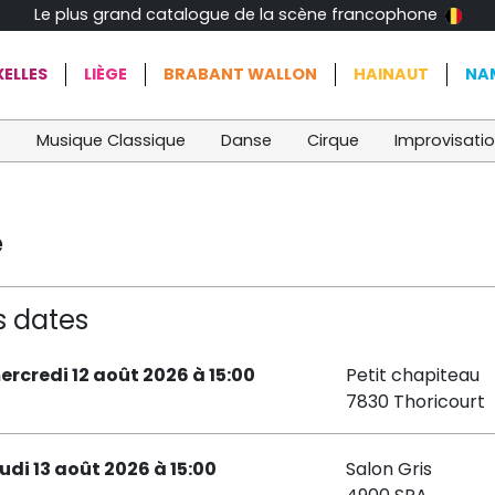
Le plus grand catalogue de la scène francophone
ELLES
LIÈGE
BRABANT WALLON
HAINAUT
NA
t
Musique Classique
Danse
Cirque
Improvisati
e
s dates
ercredi 12 août 2026 à 15:00
Petit chapiteau
7830 Thoricourt
eudi 13 août 2026 à 15:00
Salon Gris