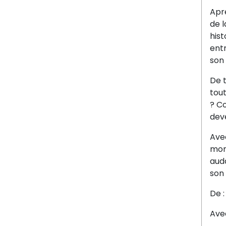
Aprè
de l
hist
ent
son
De t
tout
? C
deve
Avec
mon
auda
son 
De :
Ave