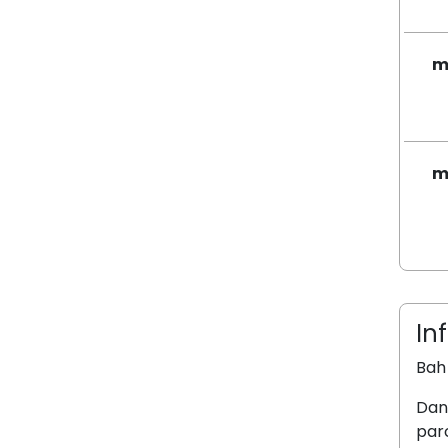
m
m
In
Bah 
Dans
parc