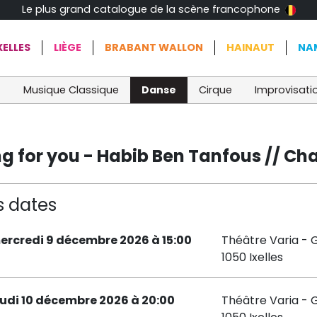
Le plus grand catalogue de la scène francophone
ELLES
LIÈGE
BRABANT WALLON
HAINAUT
NA
t
Musique Classique
Danse
Cirque
Improvisati
ng for you - Habib Ben Tanfous // Cha
s dates
ercredi 9 décembre 2026 à 15:00
Théâtre Varia - 
1050 Ixelles
eudi 10 décembre 2026 à 20:00
Théâtre Varia - 