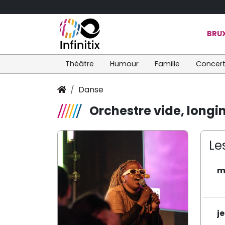
BRUX
Théâtre
Humour
Famille
Concer
Danse
Orchestre vide, longi
Le
m
j