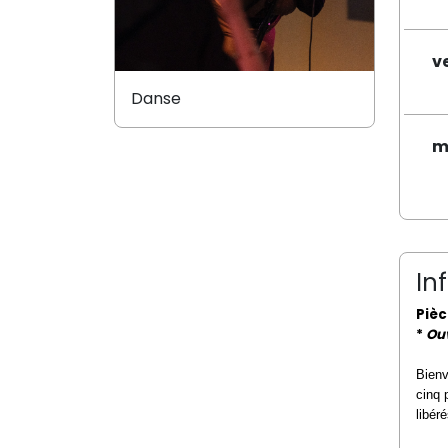
v
Danse
m
In
Pièc
*
Ouv
Bienv
cinq 
libéré