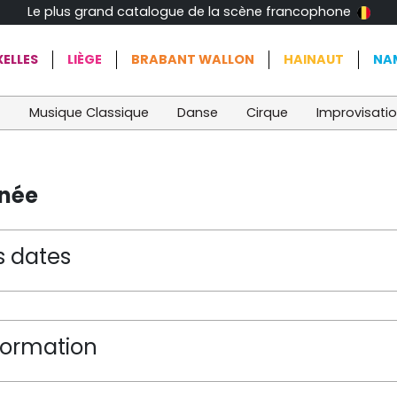
Le plus grand catalogue de la scène francophone
ELLES
LIÈGE
BRABANT WALLON
HAINAUT
NA
t
Musique Classique
Danse
Cirque
Improvisati
anée
s dates
formation