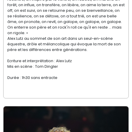
forêt, on influe, on transfère, on libère, on aime la terre, on est
off, on est suivi, on se retourne peu, on se bienveillance, on
se résilience, on se détoxe, on a tout trié, on est une belle
âme, on pronote, on revit, on galope, on galope, on galope.
On enterre son père et on rock'n roll ce qu'il en reste ... mais
on rigole. »
Alex Lutz au sommet de son art dans un seul-en-scène
équestre, drôle et mélancolique qui évoque la mort de son
père et les différences entre générations.
Ecriture et interprétation : Alex Lutz
Mis en scène : Tom Dingler
Durée : 1h30 sans entracte