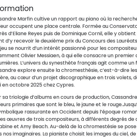
formation
andre Marfin cultive un rapport au piano où la recherche 
eur occupent une place centrale. Formée au Conservatoire
ès d’Eliane Reyes puis de Dominique Cornil, elle y obtien
t d’y recevoir le deuxième prix du Concours des Lauréats
jeu se nourrit d’un intérêt passionné pour les composite
amment Olivier Messiaen, à qui elle consacre un premier
umières. L’univers du synesthète français agit comme un 
andre explore ensuite la chromesthésie, c’est-à-dire les 
ère, au cœur d’un projet discographique en trois volets, d
ti en octobre 2025 chez Cypres.
 sa triologie d’albums en cours de production, Cassandre 
eurs primaires que sont le bleu, le jaune et le rouge.Jusqu’
symbolique rassurante en Occident depuis l’époque romant
les œuvres de trois compositeurs, à différents degrés de 
iabine et Amy Beach. Au-delà de la chromestésie se pose 
 nos imaginaires. La pianiste choisit les images du ciel, 