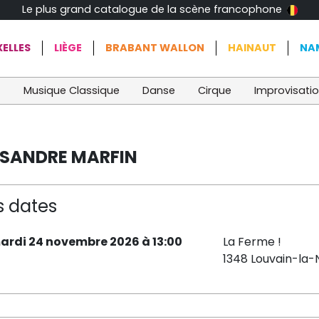
Le plus grand catalogue de la scène francophone
ELLES
LIÈGE
BRABANT WALLON
HAINAUT
NA
t
Musique Classique
Danse
Cirque
Improvisati
ASSANDRE MARFIN
s dates
ardi 24 novembre 2026 à 13:00
La Ferme !
1348 Louvain-la