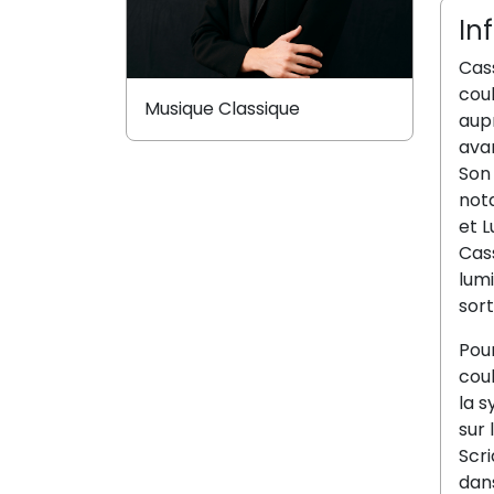
In
Cass
coul
Musique Classique
aupr
avan
Son 
not
et L
Cass
lumi
sor
Pour
coul
la 
sur 
Scr
dans