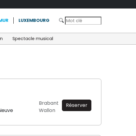
MUR
LUXEMBOURG
on
Spectacle musical
Brabant
Réserver
-Neuve
Wallon