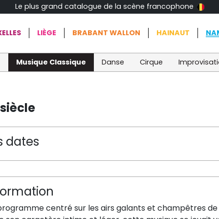
Le plus grand catalogue de la scène francophone
ELLES
LIÈGE
BRABANT WALLON
HAINAUT
NA
t
Musique Classique
Danse
Cirque
Improvisat
 siècle
s dates
formation
programme centré sur les airs galants et champêtres de c