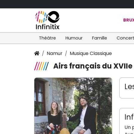
BRUX
Théâtre
Humour
Famille
Concer
Namur
Musique Classique
Airs français du XVIIe
Le
In
Un 