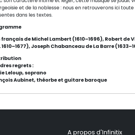
 son caractère intime et léger, cette musique se jouait vo
geoisie et de la noblesse : nous en retrouverons ici toute
entes dans les textes.
ogramme
s français de Michel Lambert (1610–1696), Robert de 
. 1610–1677), Joseph Chabanceau de La Barre (1633–16
tribution
dres regrets :
rie Leloup, soprano
nçois Aubinet, théorbe et guitare baroque
A propos d'Infinitix