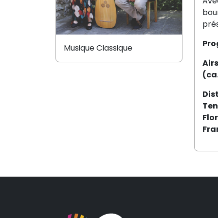
Avec
bour
prés
Pr
Musique Classique
Air
(ca
Dis
Ten
Flo
Fra