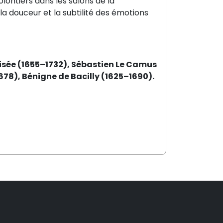
lontiers dans les salons de la
 la douceur et la subtilité des émotions
Visée (1655–1732), Sébastien Le Camus
78), Bénigne de Bacilly (1625–1690).