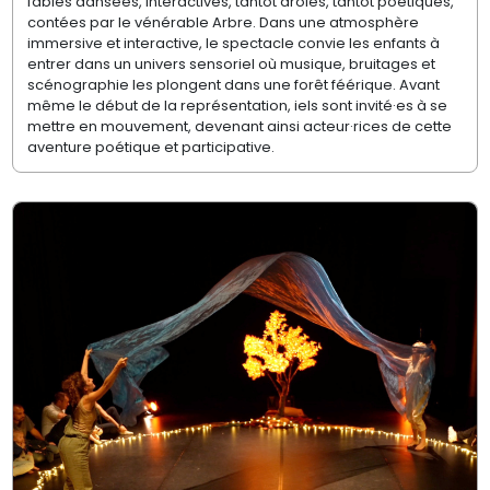
fables dansées, interactives, tantôt drôles, tantôt poétiques,
contées par le vénérable Arbre. Dans une atmosphère
immersive et interactive, le spectacle convie les enfants à
entrer dans un univers sensoriel où musique, bruitages et
scénographie les plongent dans une forêt féérique. Avant
même le début de la représentation, iels sont invité·es à se
mettre en mouvement, devenant ainsi acteur·rices de cette
aventure poétique et participative.