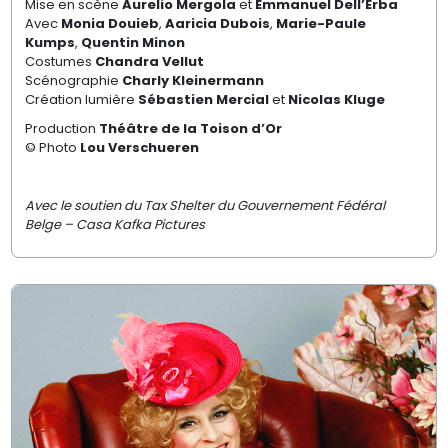
Mise en scène
Aurelio Mergola
et
Emmanuel Dell’Erba
Avec
Monia Douieb
,
Aaricia Dubois
,
Marie-Paule
Kumps
,
Quentin Minon
Costumes
Chandra Vellut
Scénographie
Charly Kleinermann
Création lumière
Sébastien Mercial
et
Nicolas Kluge
Production
Théâtre de la Toison d’Or
© Photo
Lou Verschueren
Avec le soutien du Tax Shelter du Gouvernement Fédéral
Belge – Casa Kafka Pictures