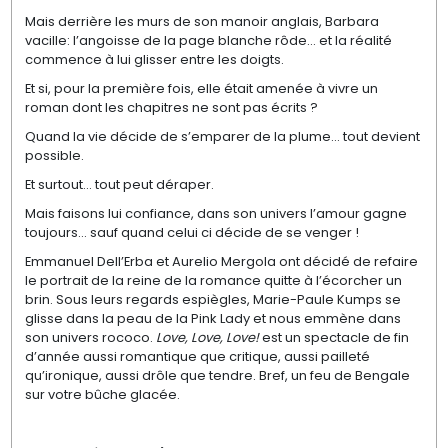
Mais derrière les murs de son manoir anglais, Barbara
vacille: l’angoisse de la page blanche rôde… et la réalité
commence à lui glisser entre les doigts.
Et si, pour la première fois, elle était amenée à vivre un
roman dont les chapitres ne sont pas écrits ?
Quand la vie décide de s’emparer de la plume… tout devient
possible.
Et surtout… tout peut déraper.
Mais faisons lui confiance, dans son univers l’amour gagne
toujours… sauf quand celui ci décide de se venger !
Emmanuel Dell’Erba et Aurelio Mergola ont décidé de refaire
le portrait de la reine de la romance quitte à l’écorcher un
brin. Sous leurs regards espiègles, Marie-Paule Kumps se
glisse dans la peau de la Pink Lady et nous emmène dans
son univers rococo.
Love, Love, Love!
est un spectacle de fin
d’année aussi romantique que critique, aussi pailleté
qu’ironique, aussi drôle que tendre. Bref, un feu de Bengale
sur votre bûche glacée.