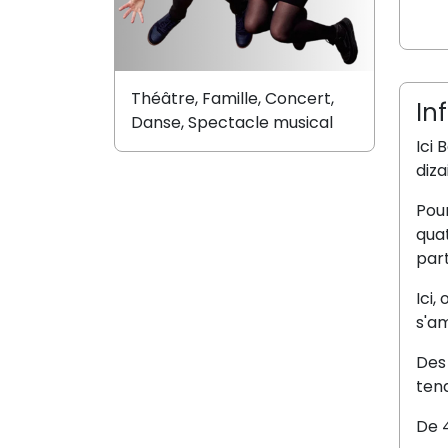
Théâtre, Famille, Concert,
In
Danse, Spectacle musical
Ici 
diza
Pour
quat
part
Ici,
s'a
Des 
tend
De 4