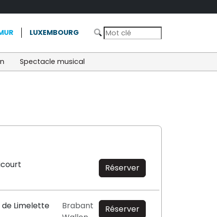
MUR
LUXEMBOURG
on
Spectacle musical
icourt
Réserver
 de Limelette
Brabant
Réserver