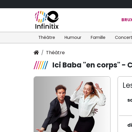
BRUX
Théâtre
Humour
Famille
Concer
Théâtre
Ici Baba "en corps" - 
Le
s
d