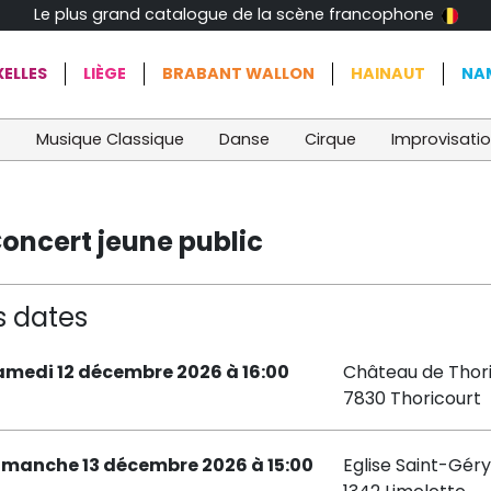
Le plus grand catalogue de la scène francophone
ELLES
LIÈGE
BRABANT WALLON
HAINAUT
NA
t
Musique Classique
Danse
Cirque
Improvisati
Concert jeune public
s dates
amedi 12 décembre 2026 à 16:00
Château de Thor
7830 Thoricourt
imanche 13 décembre 2026 à 15:00
Eglise Saint-Géry