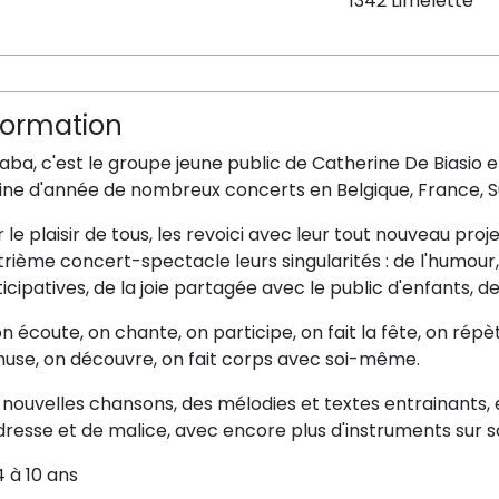
1342 Limelette
formation
Baba, c'est le groupe jeune public de Catherine De Biasio e
ine d'année de nombreux concerts en Belgique, France, Su
 le plaisir de tous, les revoici avec leur tout nouveau pro
rième concert-spectacle leurs singularités : de l'humour,
icipatives, de la joie partagée avec le public d'enfants, de
 on écoute, on chante, on participe, on fait la fête, on répèt
muse, on découvre, on fait corps avec soi-même.
nouvelles chansons, des mélodies et textes entrainants, e
resse et de malice, avec encore plus d'instruments sur s
 à 10 ans