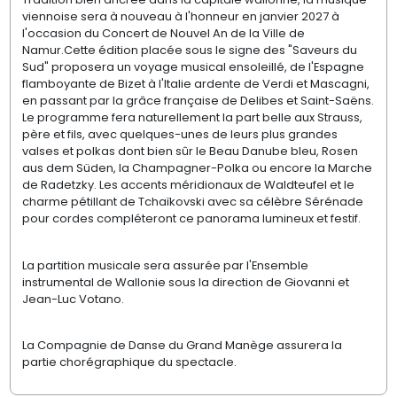
viennoise sera à nouveau à l'honneur en janvier 2027 à
l'occasion du Concert de Nouvel An de la Ville de
Namur.Cette édition placée sous le signe des "Saveurs du
Sud" proposera un voyage musical ensoleillé, de l'Espagne
flamboyante de Bizet à l'Italie ardente de Verdi et Mascagni,
en passant par la grâce française de Delibes et Saint-Saëns.
Le programme fera naturellement la part belle aux Strauss,
père et fils, avec quelques-unes de leurs plus grandes
valses et polkas dont bien sûr le Beau Danube bleu, Rosen
aus dem Süden, la Champagner-Polka ou encore la Marche
de Radetzky. Les accents méridionaux de Waldteufel et le
charme pétillant de Tchaïkovski avec sa célèbre Sérénade
pour cordes compléteront ce panorama lumineux et festif.
La partition musicale sera assurée par l'Ensemble
instrumental de Wallonie sous la direction de Giovanni et
Jean-Luc Votano.
La Compagnie de Danse du Grand Manège assurera la
partie chorégraphique du spectacle.