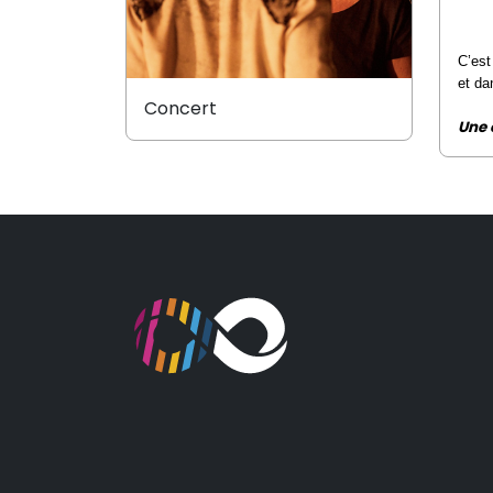
C’est
et da
Concert
Une 