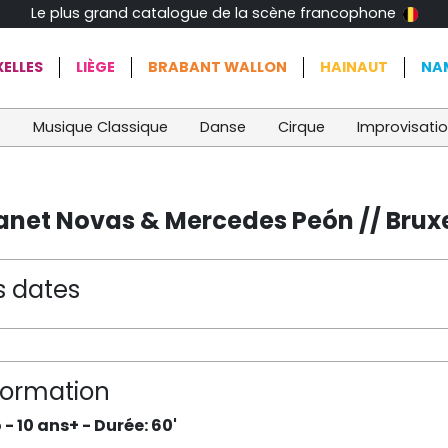
Le plus grand catalogue de la scène francophone
ELLES
LIÈGE
BRABANT WALLON
HAINAUT
NA
t
Musique Classique
Danse
Cirque
Improvisati
anet Novas & Mercedes Peón // Bruxe
s dates
formation
 - 10 ans+ - Durée: 60'