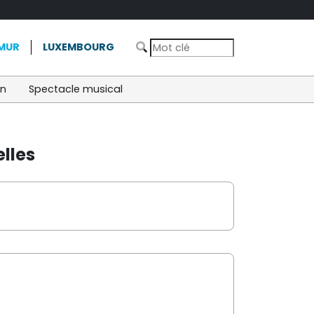
MUR
LUXEMBOURG
on
Spectacle musical
lles