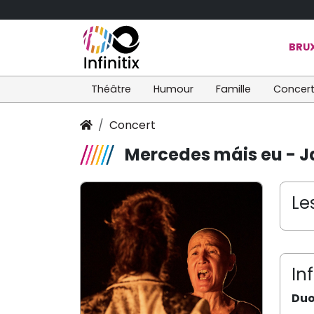
BRUX
Théâtre
Humour
Famille
Concer
Concert
Mercedes máis eu - J
Le
In
Duo