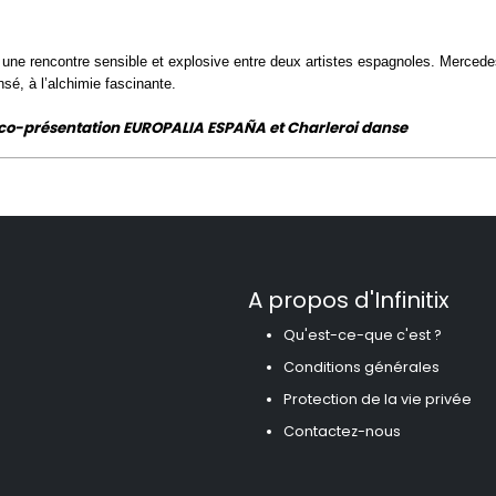
 une rencontre sensible et explosive entre deux artistes espagnoles. Merced
nsé, à l’alchimie fascinante.
co-présentation EUROPALIA ESPAÑA et Charleroi danse
A propos d'Infinitix
Qu'est-ce-que c'est ?
Conditions générales
Protection de la vie privée
Contactez-nous