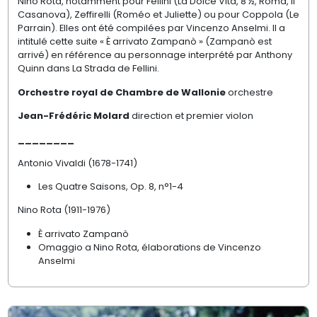
Nino Rota, notamment pour Fellini (La Dolce Vita, 8 ½, Roma, Il
Casanova), Zeffirelli (Roméo et Juliette) ou pour Coppola (Le
Parrain). Elles ont été compilées par Vincenzo Anselmi. Il a
intitulé cette suite « È arrivato Zampanò » (Zampanò est
arrivé) en référence au personnage interprété par Anthony
Quinn dans La Strada de Fellini.
Orchestre royal de Chambre de Wallonie
orchestre
Jean-Frédéric Molard
direction et premier
violon
________
Antonio Vivaldi (1678-1741)
Les Quatre Saisons, Op. 8, n°1-4
Nino Rota (1911-1976)
È arrivato Zampanò
Omaggio a Nino Rota, élaborations de Vincenzo
Anselmi