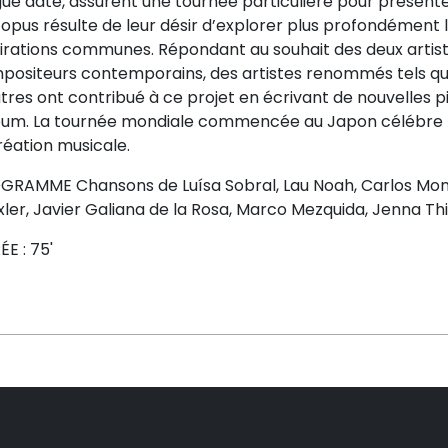
ue date, assurent une tournée particulière pour présenter
opus résulte de leur désir d’explorer plus profondément l
pirations communes. Répondant au souhait des deux arti
positeurs contemporains, des artistes renommés tels que 
tres ont contribué à ce projet en écrivant de nouvelles pi
lbum. La tournée mondiale commencée au Japon célébre l’u
réation musicale.
GRAMME Chansons de Luísa Sobral, Lau Noah, Carlos Mon
ler, Javier Galiana de la Rosa, Marco Mezquida, Jenna Th
E : 75'