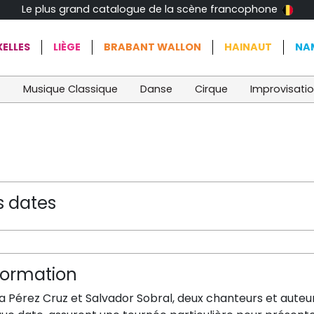
Le plus grand catalogue de la scène francophone
ELLES
LIÈGE
BRABANT WALLON
HAINAUT
NA
t
Musique Classique
Danse
Cirque
Improvisati
s dates
formation
via Pérez Cruz et Salvador Sobral, deux chanteurs et aute