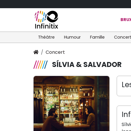
BRUX
Théâtre
Humour
Famille
Concer
Concert
SÍLVIA & SALVADOR
Le
In
Síl